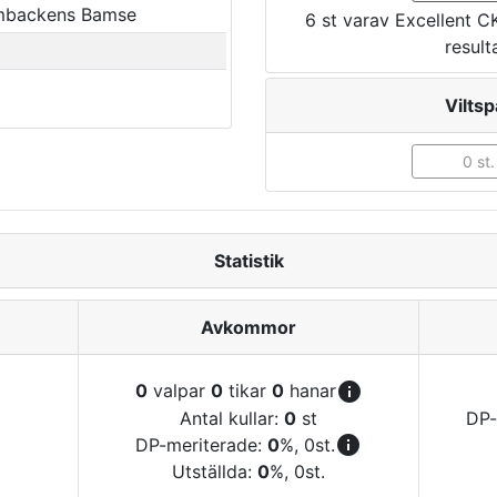
mbackens Bamse
6 st varav Excellent C
result
Viltsp
0 st.
Statistik
Avkommor
info
0
valpar
0
tikar
0
hanar
Antal kullar:
0
st
DP-
info
DP-meriterade:
0
%, 0st.
Utställda:
0
%, 0st.