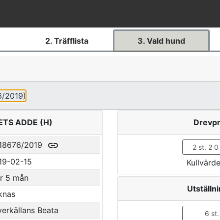
2. Träfflista
3. Vald hund
6/2019)
TS ADDE (H)
Drevp
link
18676/2019
2 st. 2 0
19-02-15
Kullvärd
år 5 mån
Utställn
knas
verkällans Beata
6 st.