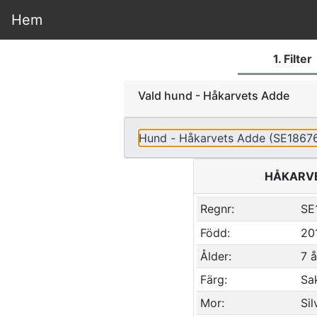
Hem
1. Filter
Vald hund - Håkarvets Adde
Hund - Håkarvets Adde (SE1867
HÅKARVE
Regnr:
SE
Född:
20
Ålder:
7 
Färg:
Sa
Mor:
Sil