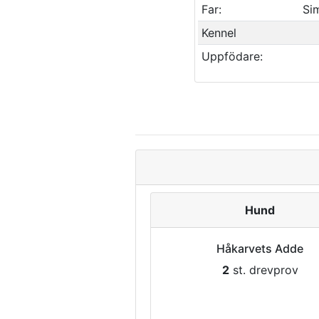
Far:
Si
Kennel
Uppfödare:
Hund
Håkarvets Adde
2
st. drevprov