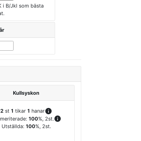
K i B/Jkl som bästa
at.
år
Kullsyskon
info
2
st
1
tikar
1
hanar
info
meriterade:
100
%, 2st.
Utställda:
100
%, 2st.